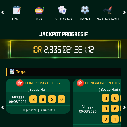
TOGEL
SLOT
LIVE CASINO
SPORT
SABUNG AYAM
TEM
JACKPOT PROGRESIF
IDR
2,905,021,336.38
Togel
HONGKONG POOLS
HONGKONG POOLS 1,2,
( Setiap Hari )
( Setiap Hari )
Minggu
8
6
2
8
6
2
0
09/08/2026
Minggu
9
6
2
Tutup: 22:50 | Buka: 23:00
09/08/2026
0
1
6