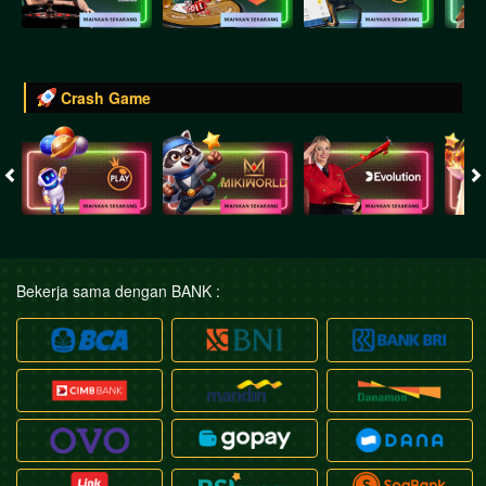
Crash Game
Bekerja sama dengan BANK :