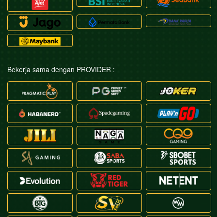
Bekerja sama dengan PROVIDER :