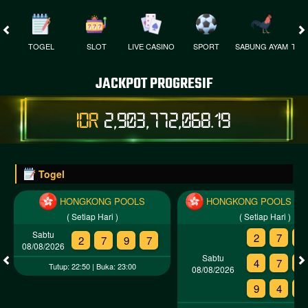
TOGEL
SLOT
LIVE CASINO
SPORT
SABUNG AYAM
TEM
JACKPOT PROGRESIF
IDR
2,903,772,072.99
Togel
HONGKONG POOLS
HONGKONG POOLS 1,2,
( Setiap Hari )
( Setiap Hari )
Sabtu
2
7
9
2
7
9
7
08/08/2026
Sabtu
4
7
1
Tutup: 22:50 | Buka: 23:00
08/08/2026
9
4
7