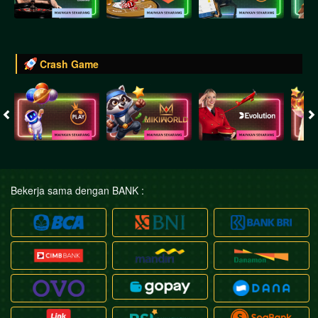
Crash Game
Bekerja sama dengan BANK :