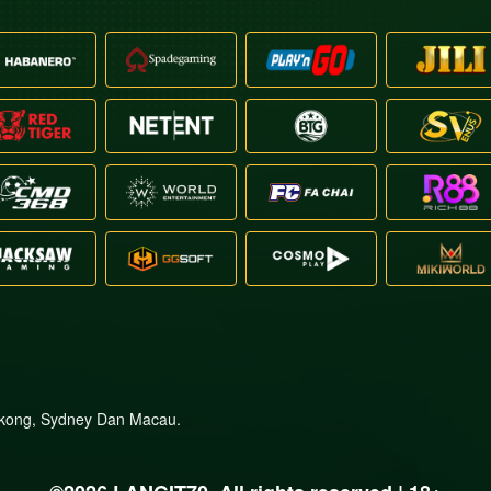
gkong, Sydney Dan Macau.