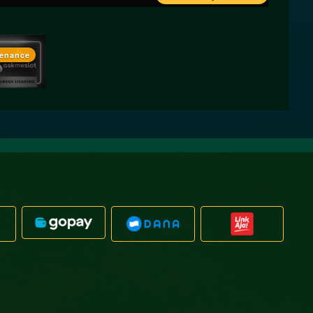
tenance