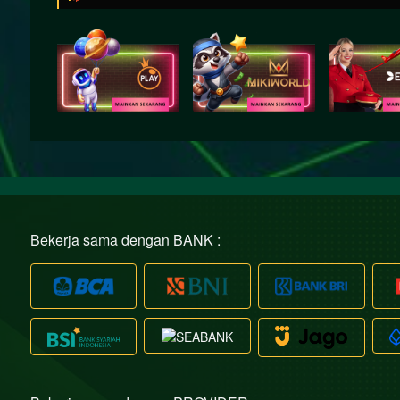
Bekerja sama dengan BANK :