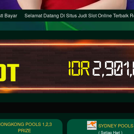
Selamat Datang Di Situs Judi Slot Online Terbaik Resmi da
IDR
2,901
HONGKONG POOLS 1,2,3
SYDNEY POOLS
PRIZE
( Setiap Hari )