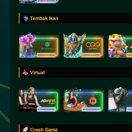
Tembak Ikan
Virtual
Crash Game