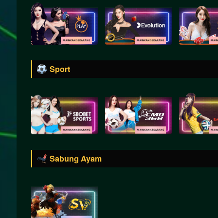
Sport
Sabung Ayam