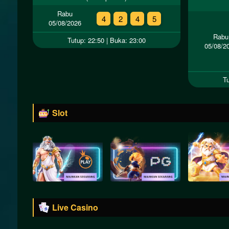
Rabu
4
2
4
5
05/08/2026
Rabu
Tutup: 22:50 | Buka: 23:00
05/08/2
Tu
Slot
Live Casino