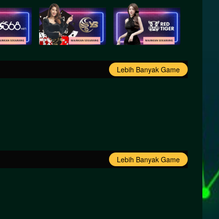
Lebih Banyak Game
Lebih Banyak Game