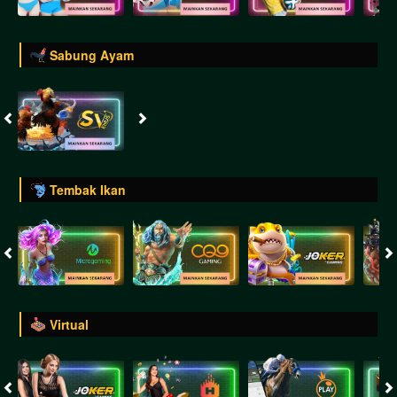
Sabung Ayam
Tembak Ikan
Virtual