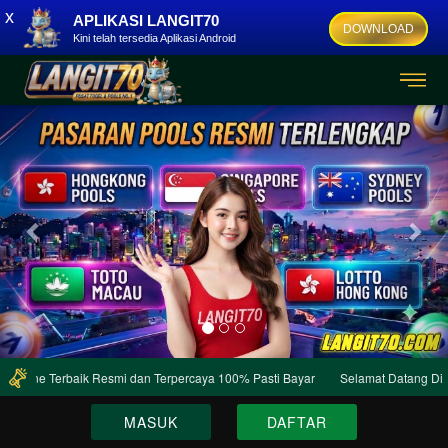
x
APLIKASI LANGIT70
DOWNLOAD
Kini telah tersedia Aplikasi Android
Previous
Nex
 Online Terbaik Resmi dan Terpercaya 100% Pasti Bayar
Selamat Datang Di Sit
MASUK
DAFTAR