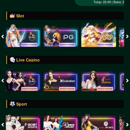
Tutup: 22:45 | Buka: 23:0
Slot
Live Casino
Sport