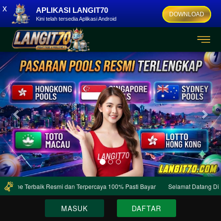
x
APLIKASI LANGIT70
DOWNLOAD
Kini telah tersedia Aplikasi Android
Previous
Nex
 Online Terbaik Resmi dan Terpercaya 100% Pasti Bayar
Selamat Datang Di Sit
MASUK
DAFTAR