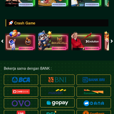
Crash Game
Bekerja sama dengan BANK :