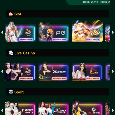
Tutup: 22:45 | Buka: 23:0
Slot
Live Casino
Sport