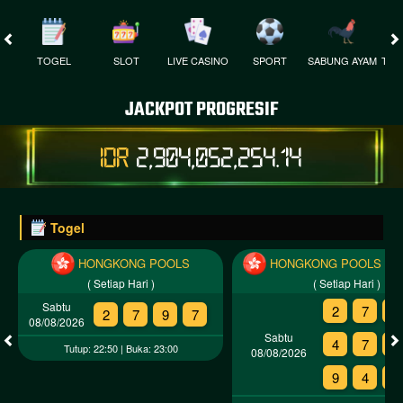
TOGEL
SLOT
LIVE CASINO
SPORT
SABUNG AYAM
TEM
JACKPOT PROGRESIF
IDR
2,904,052,258.94
Togel
HONGKONG POOLS
HONGKONG POOLS 1,2,
( Setiap Hari )
( Setiap Hari )
Sabtu
2
7
9
2
7
9
7
08/08/2026
Sabtu
4
7
1
Tutup: 22:50 | Buka: 23:00
08/08/2026
9
4
7