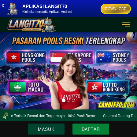
x
APLIKASI LANGIT70
DOWNLOAD
Kini telah tersedia Aplikasi Android
Previous
Nex
 Online Terbaik Resmi dan Terpercaya 100% Pasti Bayar
Selamat Datang Di Situ
MASUK
DAFTAR