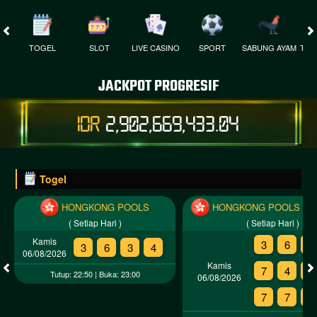
TOGEL
SLOT
LIVE CASINO
SPORT
SABUNG AYAM
TEM
JACKPOT PROGRESIF
IDR
2,902,669,437.83
Togel
HONGKONG POOLS
HONGKONG POOLS 1,2,
( Setiap Hari )
( Setiap Hari )
Kamis
3
6
3
3
6
3
4
06/08/2026
Kamis
7
4
0
Tutup: 22:50 | Buka: 23:00
06/08/2026
7
7
1