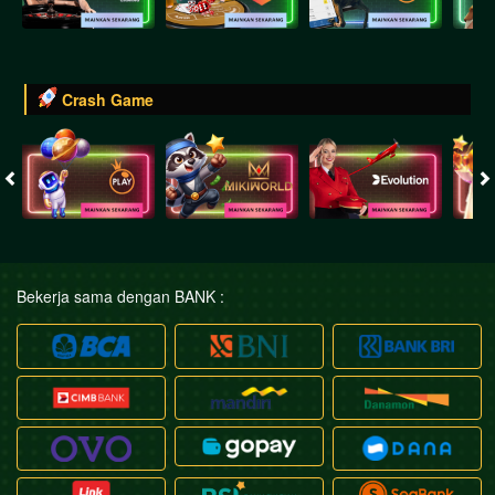
Crash Game
Bekerja sama dengan BANK :