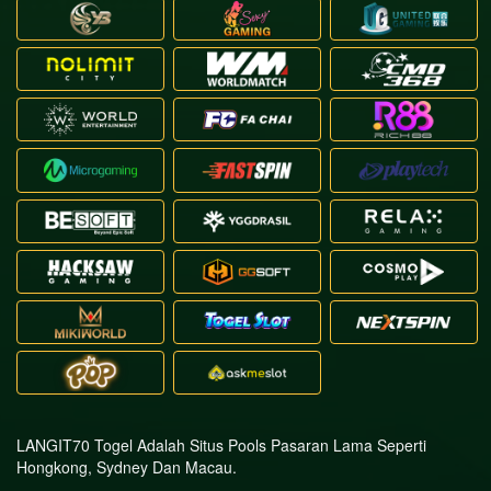
LANGIT70 Togel Adalah Situs Pools Pasaran Lama Seperti
Hongkong, Sydney Dan Macau.