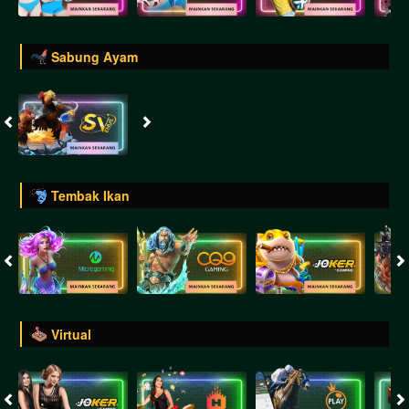
Sabung Ayam
Tembak Ikan
Virtual