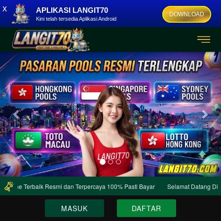
x
APLIKASI LANGIT70
DOWNLOAD
Kini telah tersedia Aplikasi Android
Previous
Nex
 Online Terbaik Resmi dan Terpercaya 100% Pasti Bayar
Selamat Datang Di Sit
MASUK
DAFTAR