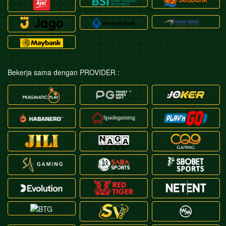
Bekerja sama dengan PROVIDER :