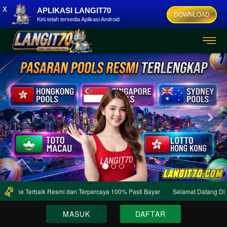
x
APLIKASI LANGIT70
DOWNLOAD
Kini telah tersedia Aplikasi Android
Previous
Nex
 Online Terbaik Resmi dan Terpercaya 100% Pasti Bayar
Selamat Datang Di Sit
MASUK
DAFTAR