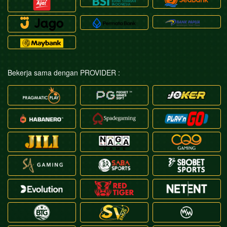
Bekerja sama dengan PROVIDER :