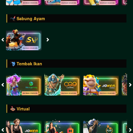
Sabung Ayam
Tembak Ikan
Virtual