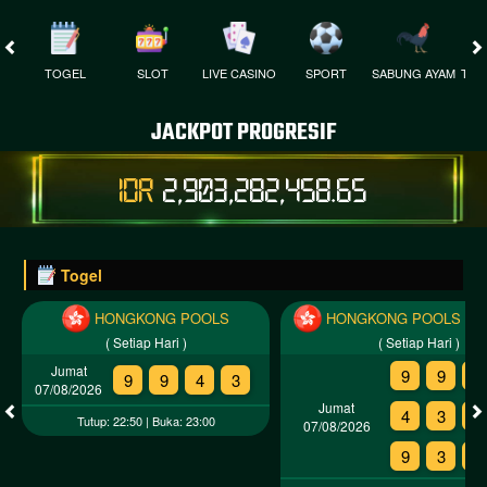
TOGEL
SLOT
LIVE CASINO
SPORT
SABUNG AYAM
TEM
JACKPOT PROGRESIF
IDR
2,903,282,463.45
Togel
HONGKONG POOLS
HONGKONG POOLS 1,2,
( Setiap Hari )
( Setiap Hari )
Jumat
9
9
4
9
9
4
3
07/08/2026
Jumat
4
3
5
Tutup: 22:50 | Buka: 23:00
07/08/2026
9
3
2