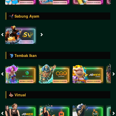
Sabung Ayam
Tembak Ikan
Virtual