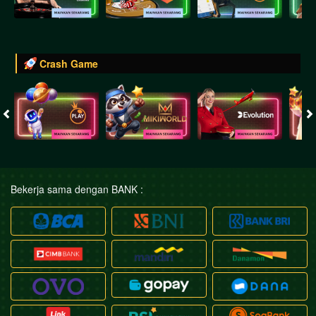
Crash Game
Bekerja sama dengan BANK :