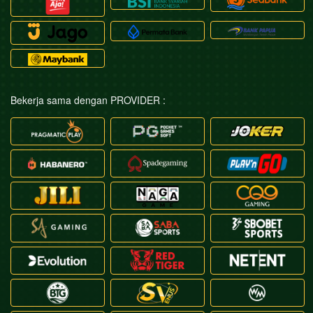
Bekerja sama dengan PROVIDER :