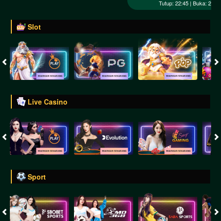
Tutup: 22:45 | Buka: 23:0
Slot
Live Casino
Sport