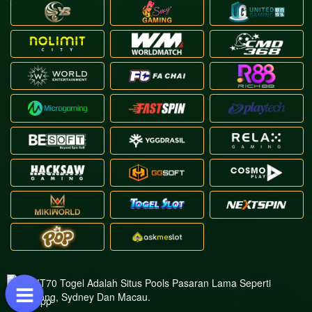
LANGIT70 Togel Adalah Situs Pools Pasaran Lama Seperti
Hongkong, Sydney Dan Macau.