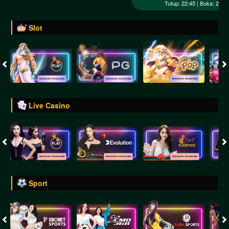
Tutup: 22:45 | Buka: 23:0
Slot
Live Casino
Sport