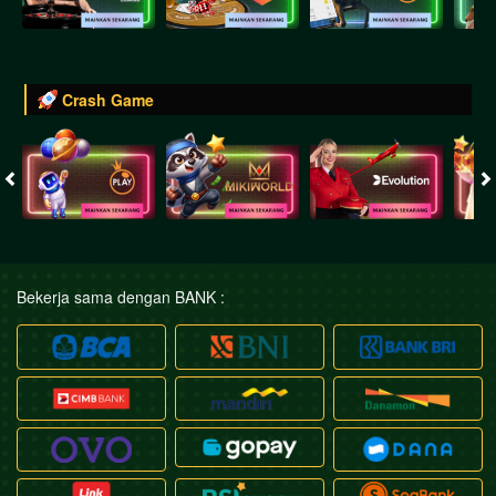
Crash Game
Bekerja sama dengan BANK :