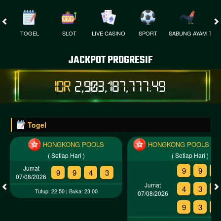
TOGEL
SLOT
LIVE CASINO
SPORT
SABUNG AYAM
TEM
JACKPOT PROGRESIF
IDR
2,903,187,781.69
Togel
HONGKONG POOLS
HONGKONG POOLS 1,2,
( Setiap Hari )
( Setiap Hari )
Jumat
9
9
4
9
9
4
3
07/08/2026
Jumat
4
3
5
Tutup: 22:50 | Buka: 23:00
07/08/2026
9
3
2