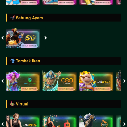
Sabung Ayam
Tembak Ikan
Virtual