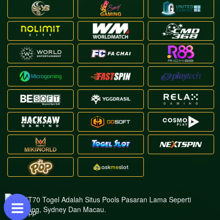
LANGIT70 Togel Adalah Situs Pools Pasaran Lama Seperti
Hongkong, Sydney Dan Macau.