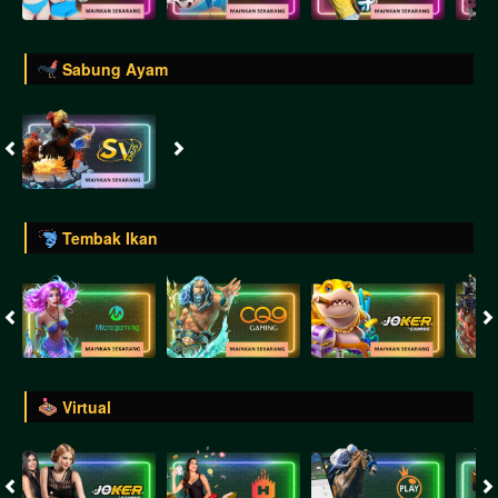
Sabung Ayam
Tembak Ikan
Virtual