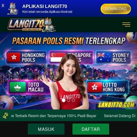
x
APLIKASI LANGIT70
DOWNLOAD
Kini telah tersedia Aplikasi Android
Previous
Nex
 Online Terbaik Resmi dan Terpercaya 100% Pasti Bayar
Selamat Datang Di Sit
MASUK
DAFTAR