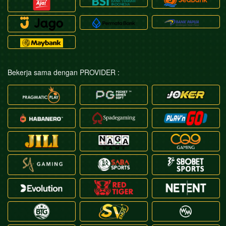
Bekerja sama dengan PROVIDER :