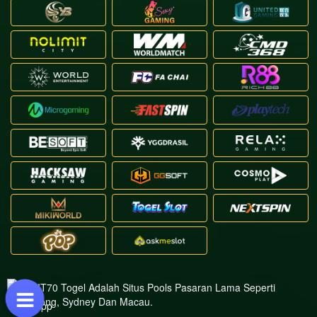
LANGIT70 Togel Adalah Situs Pools Pasaran Lama Seperti
Hongkong, Sydney Dan Macau.