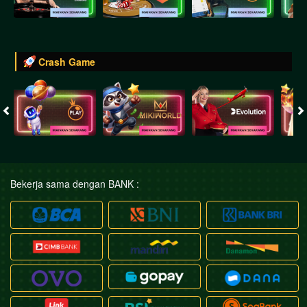
Crash Game
Bekerja sama dengan BANK :