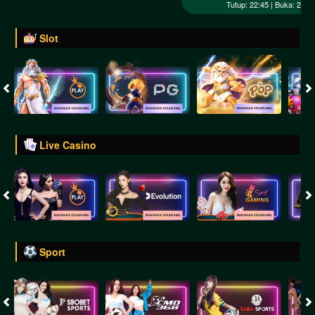
Tutup: 22:45 | Buka: 23:0
Slot
Live Casino
Sport