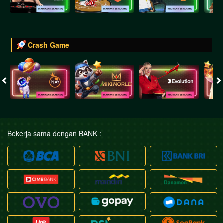
Crash Game
Bekerja sama dengan BANK :