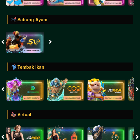
Sabung Ayam
Tembak Ikan
Virtual