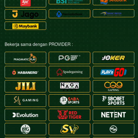
Bekerja sama dengan PROVIDER :