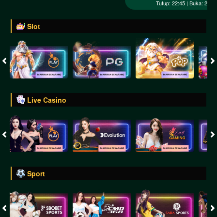
Tutup: 22:45 | Buka: 23:0
Slot
Live Casino
Sport