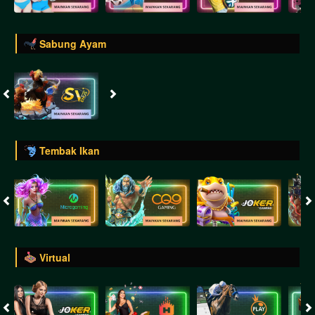
Sabung Ayam
Tembak Ikan
Virtual