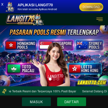
x
APLIKASI LANGIT70
DOWNLOAD
Kini telah tersedia Aplikasi Android
Previous
Nex
 Online Terbaik Resmi dan Terpercaya 100% Pasti Bayar
Selamat Datang Di Sit
MASUK
DAFTAR