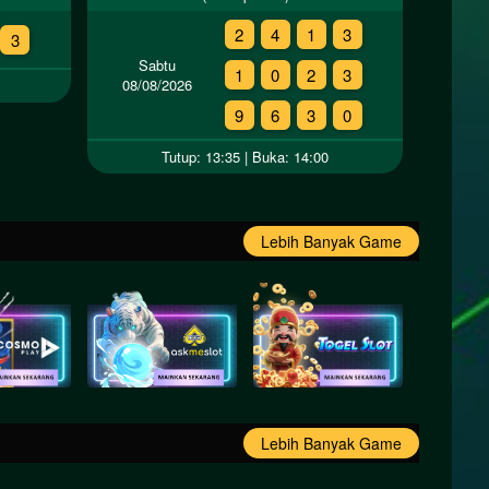
2
4
1
3
3
Sabtu
1
0
2
3
08/08/2026
9
6
3
0
Tutup: 13:35 | Buka: 14:00
Lebih Banyak Game
Lebih Banyak Game