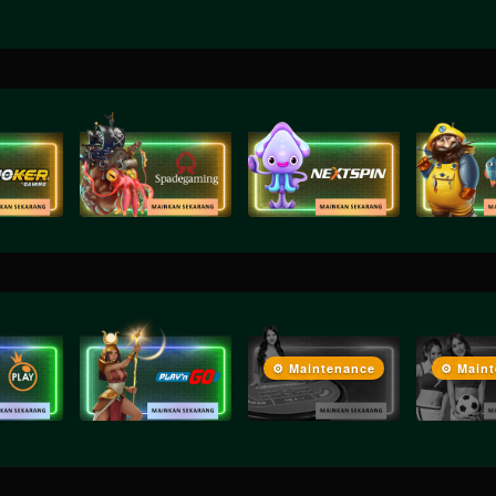
⚙ Maintenance
⚙ Main