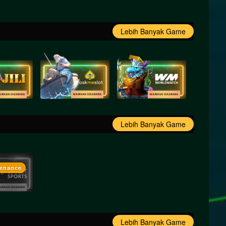
Lebih Banyak Game
Lebih Banyak Game
tenance
Lebih Banyak Game