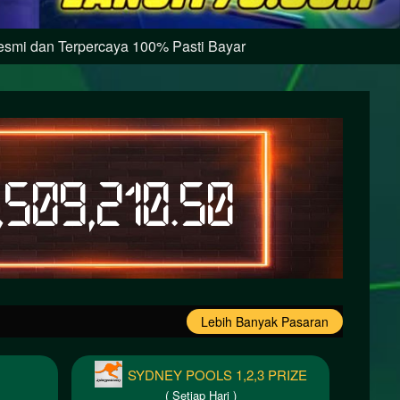
n Terpercaya 100% Pasti Bayar
,509,230.30
Lebih Banyak Pasaran
SYDNEY POOLS 1,2,3 PRIZE
( Setiap Hari )