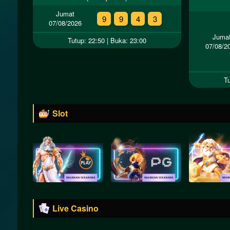
Jumat
9
9
4
3
07/08/2026
Juma
Tutup: 22:50 | Buka: 23:00
07/08/2
Tu
Slot
Live Casino