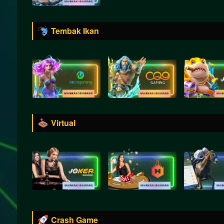
Tembak Ikan
Virtual
Crash Game