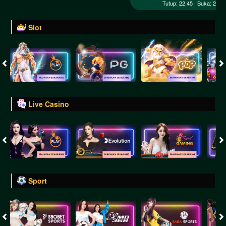
Tutup: 22:45 | Buka: 23:0
Slot
Live Casino
Sport