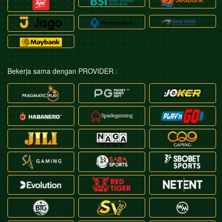
Bekerja sama dengan PROVIDER :