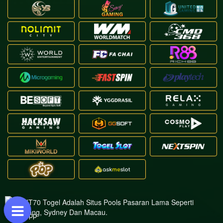
LANGIT70 Togel Adalah Situs Pools Pasaran Lama Seperti
Hongkong, Sydney Dan Macau.