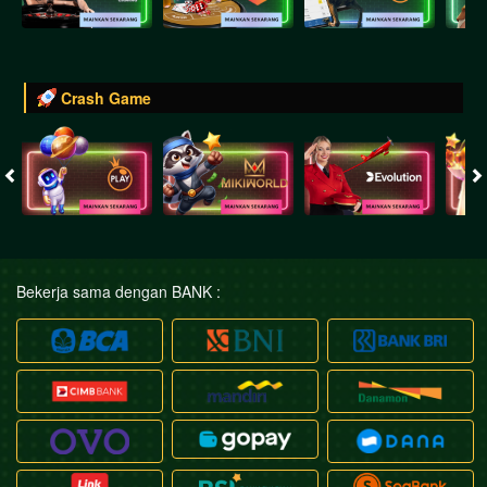
Crash Game
Bekerja sama dengan BANK :