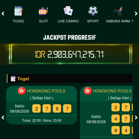
TOGEL
SLOT
LIVE CASINO
SPORT
SABUNG AYAM
TEM
JACKPOT PROGRESIF
IDR
2,903,647,220.43
Togel
HONGKONG POOLS
HONGKONG POOLS 1,2,
( Setiap Hari )
( Setiap Hari )
Sabtu
2
7
9
2
7
9
7
08/08/2026
Sabtu
4
7
1
Tutup: 22:50 | Buka: 23:00
08/08/2026
9
4
7