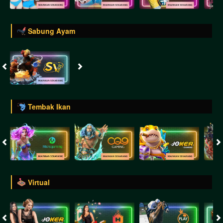
Sabung Ayam
Tembak Ikan
Virtual