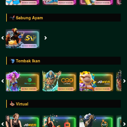
Sabung Ayam
Tembak Ikan
Virtual