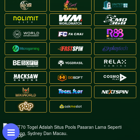
LANGIT70 Togel Adalah Situs Pools Pasaran Lama Seperti
Hongkong, Sydney Dan Macau.