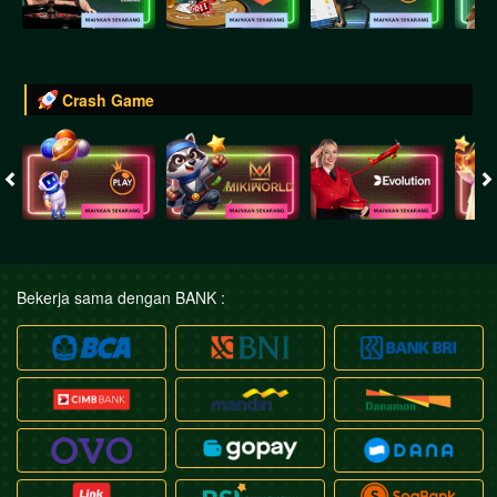
Crash Game
Bekerja sama dengan BANK :