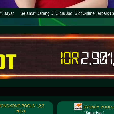
Selamat Datang Di Situs Judi Slot Online Terbaik Resmi da
IDR
2,90
HONGKONG POOLS 1,2,3
SYDNEY POOLS
PRIZE
( Setiap Hari )