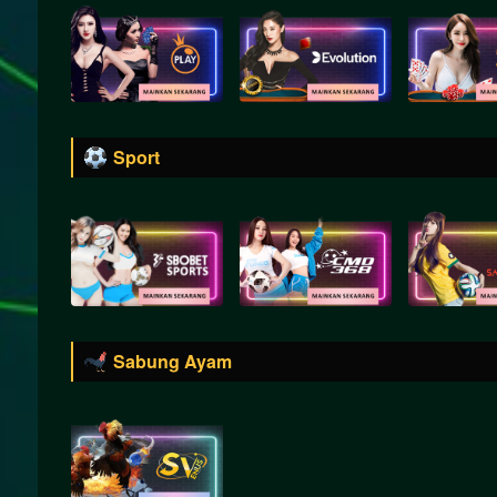
Sport
Sabung Ayam