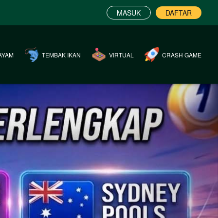
MASUK
DAFTAR
AYAM
TEMBAK IKAN
VIRTUAL
CRASH GAME
Next