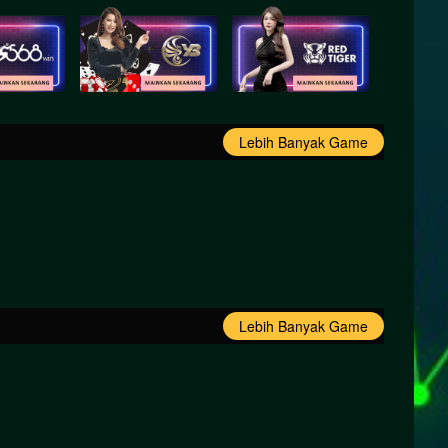
Lebih Banyak Game
Lebih Banyak Game