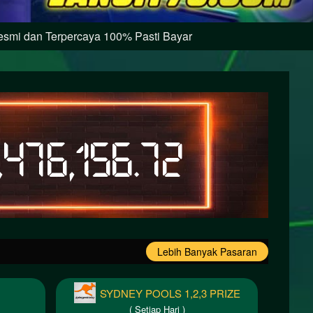
n Terpercaya 100% Pasti Bayar
1,476,177.12
Lebih Banyak Pasaran
SYDNEY POOLS 1,2,3 PRIZE
( Setiap Hari )