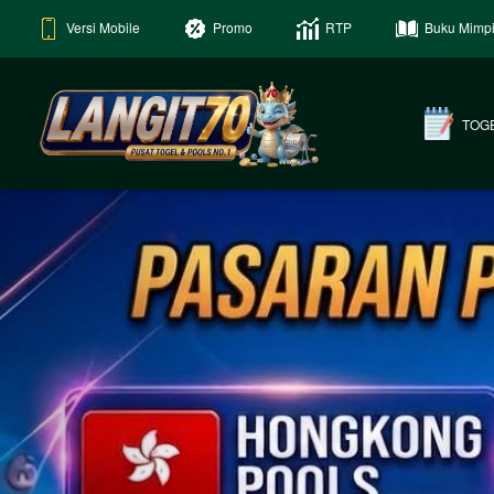
Versi Mobile
Promo
RTP
Buku Mimp
TOG
Previous