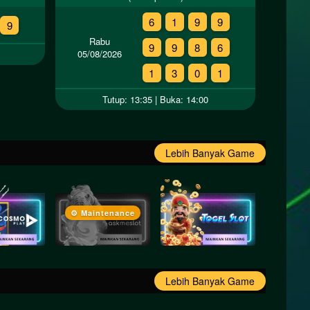
6
1
9
9
9
Rabu
9
9
8
6
05/08/2026
1
3
0
1
Tutup: 13:35 | Buka: 14:00
Lebih Banyak Game
⚙ Maintenance
Lebih Banyak Game