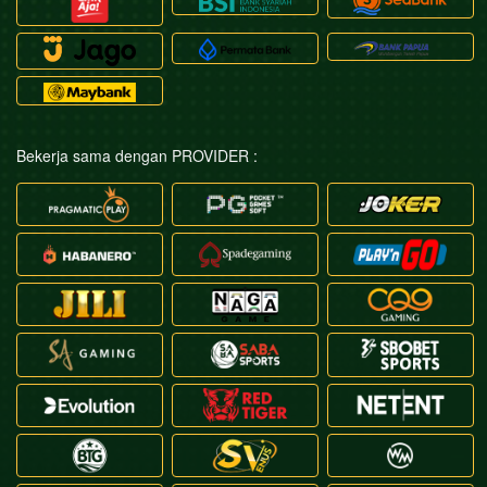
Bekerja sama dengan PROVIDER :