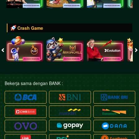
Crash Game
Bekerja sama dengan BANK :