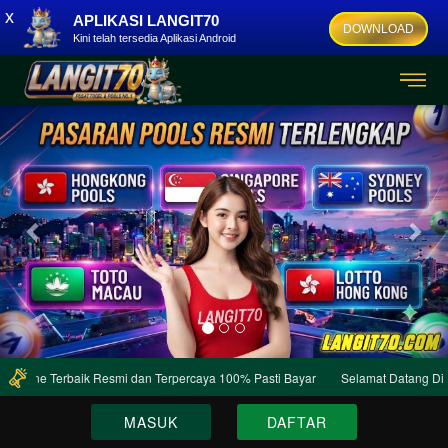
x
APLIKASI LANGIT70
DOWNLOAD
Kini telah tersedia Aplikasi Android
Previous
Nex
 Online Terbaik Resmi dan Terpercaya 100% Pasti Bayar
Selamat Datang Di Sit
MASUK
DAFTAR