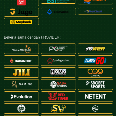
Bekerja sama dengan PROVIDER :