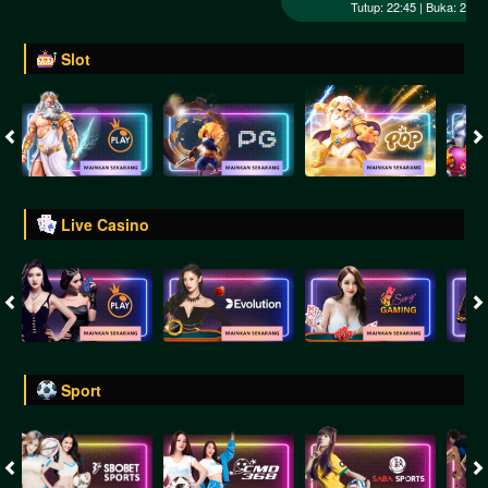
Tutup: 22:45 | Buka: 23:0
Slot
Live Casino
Sport