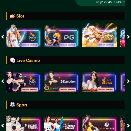
Tutup: 22:45 | Buka: 23:0
Slot
Live Casino
Sport