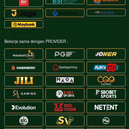
Bekerja sama dengan PROVIDER :