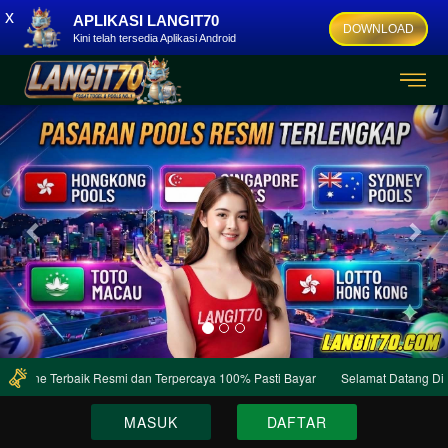
x
APLIKASI LANGIT70
DOWNLOAD
Kini telah tersedia Aplikasi Android
Previous
Nex
 Online Terbaik Resmi dan Terpercaya 100% Pasti Bayar
Selamat Datang Di Sit
MASUK
DAFTAR