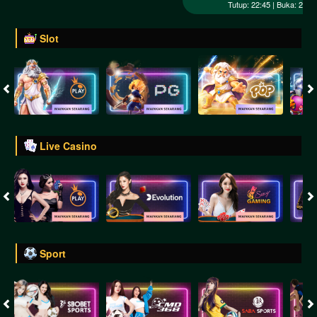
Tutup: 22:45 | Buka: 23:0
Slot
Live Casino
Sport