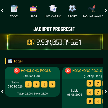
TOGEL
SLOT
LIVE CASINO
SPORT
SABUNG AYAM
TEM
JACKPOT PROGRESIF
IDR
2,904,053,751.55
Togel
HONGKONG POOLS
HONGKONG POOLS 1,2,
( Setiap Hari )
( Setiap Hari )
Sabtu
2
7
9
2
7
9
7
08/08/2026
Sabtu
4
7
1
Tutup: 22:50 | Buka: 23:00
08/08/2026
9
4
7