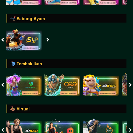
Sabung Ayam
Tembak Ikan
Virtual