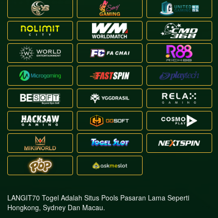
LANGIT70 Togel Adalah Situs Pools Pasaran Lama Seperti
Hongkong, Sydney Dan Macau.