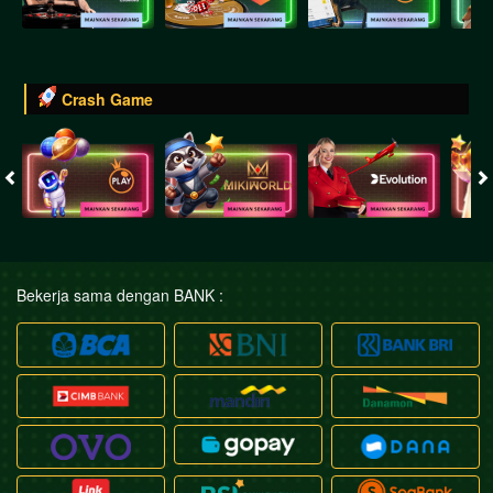
Crash Game
Bekerja sama dengan BANK :