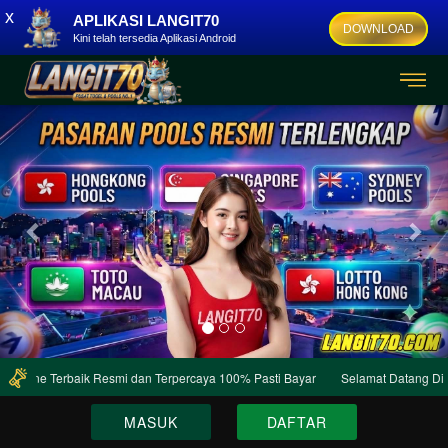
x
APLIKASI LANGIT70
DOWNLOAD
Kini telah tersedia Aplikasi Android
Previous
Nex
 Online Terbaik Resmi dan Terpercaya 100% Pasti Bayar
Selamat Datang Di Sit
MASUK
DAFTAR