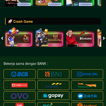
Crash Game
Bekerja sama dengan BANK :