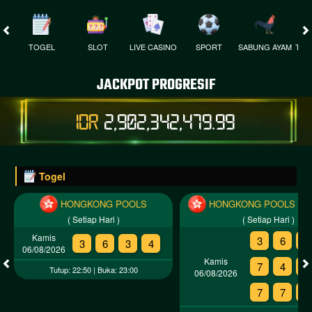
TOGEL
SLOT
LIVE CASINO
SPORT
SABUNG AYAM
TEM
JACKPOT PROGRESIF
IDR
2,902,342,484.83
Togel
HONGKONG POOLS
HONGKONG POOLS 1,2,
( Setiap Hari )
( Setiap Hari )
Kamis
3
6
3
3
6
3
4
06/08/2026
Kamis
7
4
0
Tutup: 22:50 | Buka: 23:00
06/08/2026
7
7
1