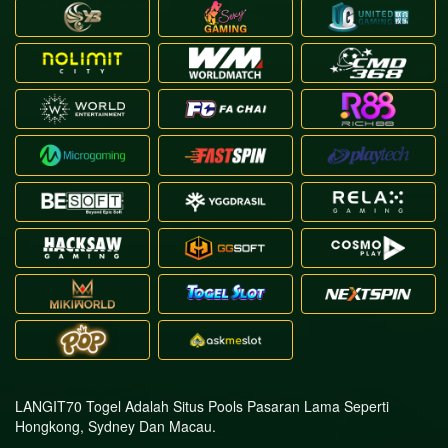
LANGIT70 Togel Adalah Situs Pools Pasaran Lama Seperti
Hongkong, Sydney Dan Macau.