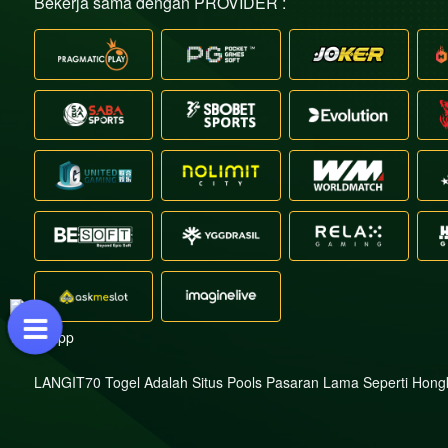
Bekerja sama dengan PROVIDER :
LANGIT70 Togel Adalah Situs Pools Pasaran Lama Seperti Hon