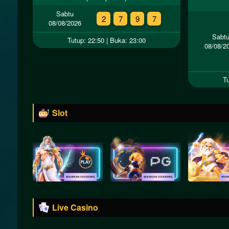
Sabtu
2
7
9
7
08/08/2026
Sabt
Tutup: 22:50 | Buka: 23:00
08/08/2
Tu
Slot
Live Casino