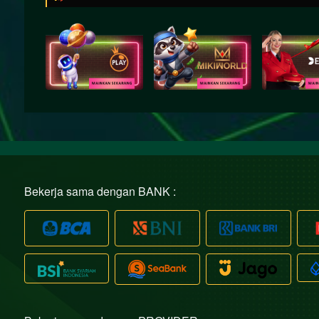
Bekerja sama dengan BANK :