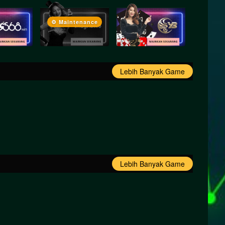
⚙ Maintenance
Lebih Banyak Game
Lebih Banyak Game