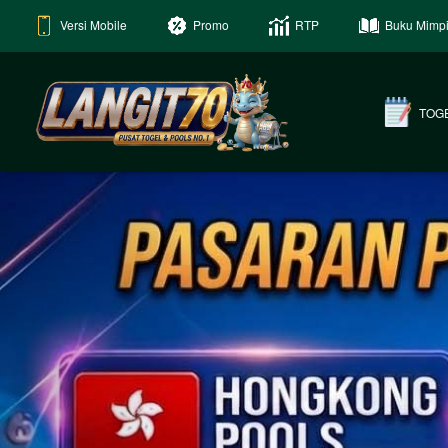
Versi Mobile
Promo
RTP
Buku Mimp
TOG
Previous