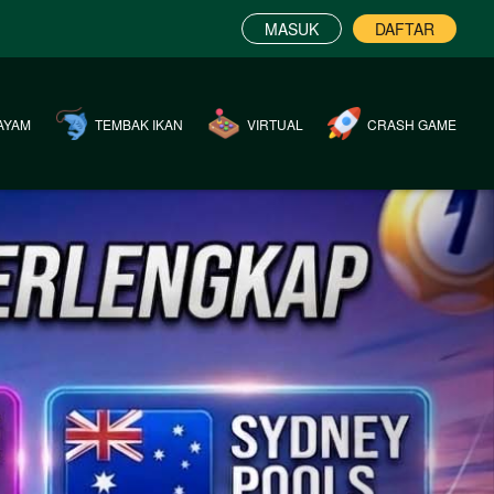
MASUK
DAFTAR
AYAM
TEMBAK IKAN
VIRTUAL
CRASH GAME
Next