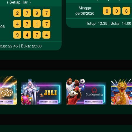
( Setiap Hari )
Minggu
8
0
8
2
7
9
7
09/08/2026
u
Tutup: 13:35 | Buka: 14:00
4
7
1
7
026
9
4
7
4
tup: 22:45 | Buka: 23:00