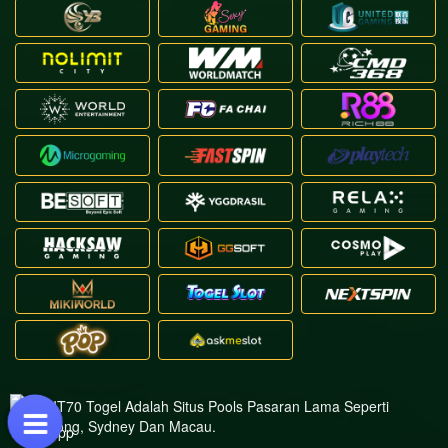
LANGIT70 Togel Adalah Situs Pools Pasaran Lama Seperti
Hongkong, Sydney Dan Macau.