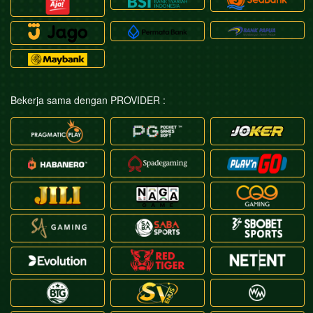
Bekerja sama dengan PROVIDER :