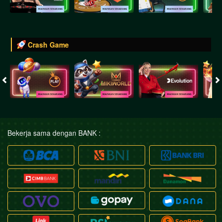
Crash Game
Bekerja sama dengan BANK :