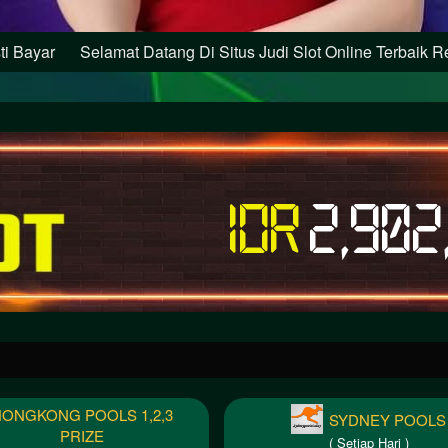
Selamat Datang Di Situs Judi Slot Online Terbaik Resmi d
IDR
2,902
HONGKONG POOLS 1,2,3
SYDNEY POOLS
PRIZE
( Setiap Hari )