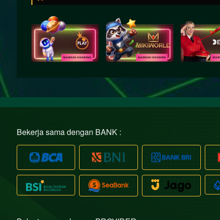
Bekerja sama dengan BANK :