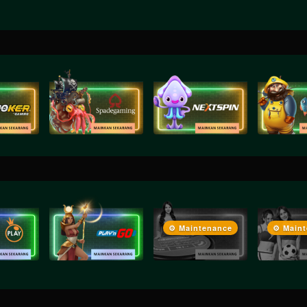
⚙ Maintenance
⚙ Main