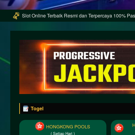
di Slot Online Terbaik Resmi dan Terpercaya 100% Pasti Bayar
Togel
HONGKONG POOLS
( Setiap Hari )