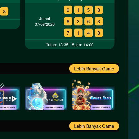
0
1
5
8
8
Jumat
6
3
6
3
07/08/2026
7
1
4
8
Tutup: 13:35 | Buka: 14:00
Lebih Banyak Game
Lebih Banyak Game