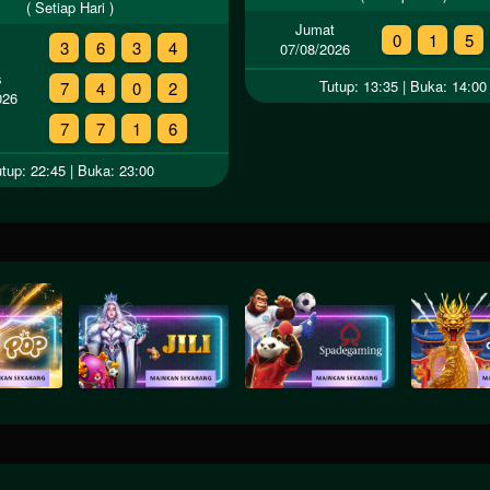
( Setiap Hari )
Jumat
0
1
5
3
6
3
4
07/08/2026
s
Tutup: 13:35 | Buka: 14:00
7
4
0
2
026
7
7
1
6
tup: 22:45 | Buka: 23:00