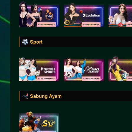
Sport
Sabung Ayam