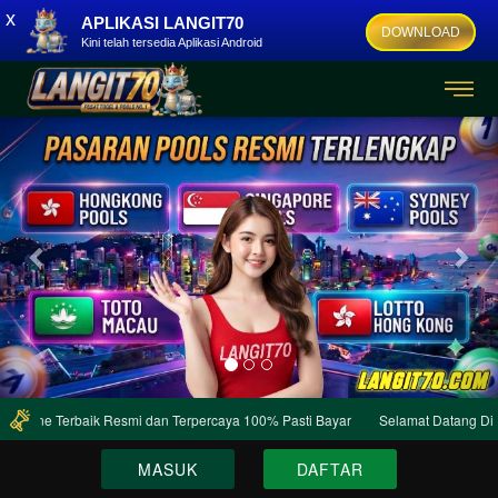
x
APLIKASI LANGIT70
DOWNLOAD
Kini telah tersedia Aplikasi Android
Previous
Nex
 Online Terbaik Resmi dan Terpercaya 100% Pasti Bayar
Selamat Datang Di Sit
MASUK
DAFTAR