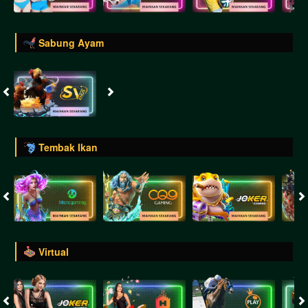
Sabung Ayam
Tembak Ikan
Virtual