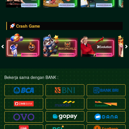
Crash Game
Bekerja sama dengan BANK :