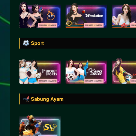
Sport
Sabung Ayam