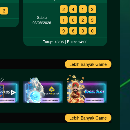
2
4
1
3
3
Sabtu
1
0
2
3
08/08/2026
9
6
3
0
Tutup: 13:35 | Buka: 14:00
Lebih Banyak Game
Lebih Banyak Game