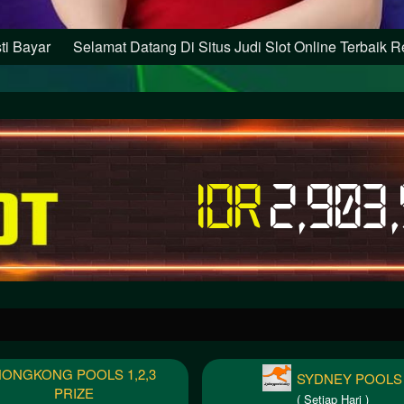
r
Selamat Datang Di Situs Judi Slot Online Terbaik Resmi d
IDR
2,903
HONGKONG POOLS 1,2,3
SYDNEY POOLS
PRIZE
( Setiap Hari )