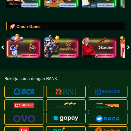
Crash Game
Bekerja sama dengan BANK :