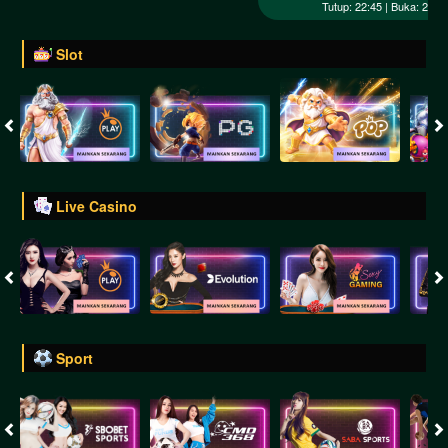
Tutup: 22:45 | Buka: 23:0
Slot
Live Casino
Sport