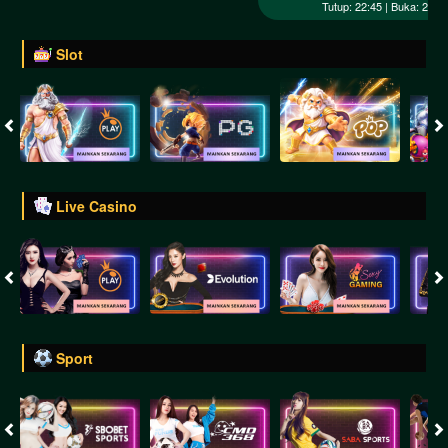
Tutup: 22:45 | Buka: 23:0
Slot
Live Casino
Sport