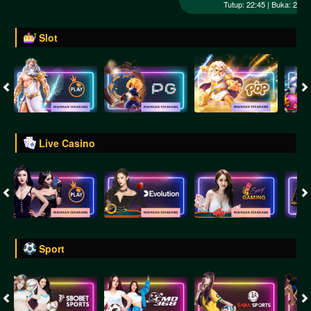
Tutup: 22:45 | Buka: 23:0
Slot
Live Casino
Sport