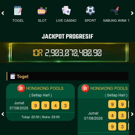
TOGEL
SLOT
LIVE CASINO
SPORT
SABUNG AYAM
TEM
JACKPOT PROGRESIF
IDR
2,903,070,485.69
Togel
HONGKONG POOLS
HONGKONG POOLS 1,2,
( Setiap Hari )
( Setiap Hari )
Jumat
9
9
4
9
9
4
3
07/08/2026
Jumat
4
3
5
Tutup: 22:50 | Buka: 23:00
07/08/2026
9
3
2