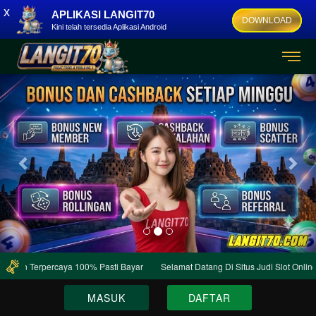
x
APLIKASI LANGIT70
DOWNLOAD
Kini telah tersedia Aplikasi Android
Previous
Nex
mi dan Terpercaya 100% Pasti Bayar
Selamat Datang Di Situs Judi Slot Online 
MASUK
DAFTAR