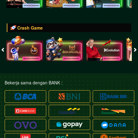
Crash Game
Bekerja sama dengan BANK :