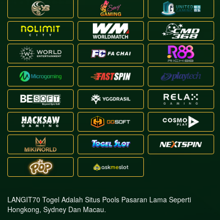
LANGIT70 Togel Adalah Situs Pools Pasaran Lama Seperti
Hongkong, Sydney Dan Macau.