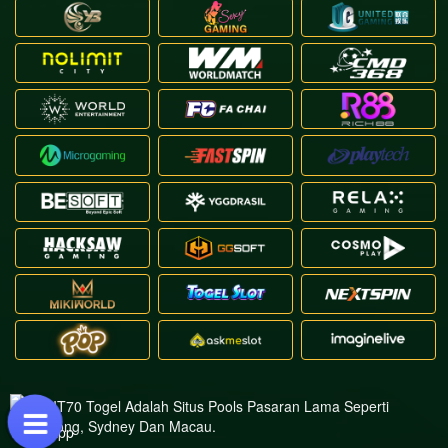
LANGIT70 Togel Adalah Situs Pools Pasaran Lama Seperti
Hongkong, Sydney Dan Macau.