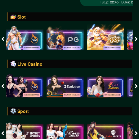
Tutup: 22:45 | Buka: 23:0
Slot
Live Casino
Sport