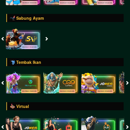
Sabung Ayam
Tembak Ikan
Virtual