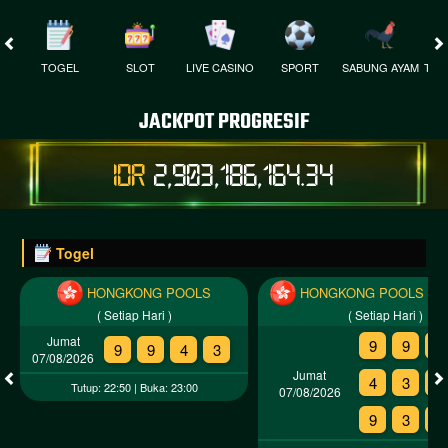
TOGEL
SLOT
LIVE CASINO
SPORT
SABUNG AYAM
TEM
JACKPOT PROGRESIF
IDR
2,903,186,169.15
Togel
HONGKONG POOLS
HONGKONG POOLS 1,2,
( Setiap Hari )
( Setiap Hari )
Jumat
9
9
4
9
9
4
3
07/08/2026
Jumat
4
3
5
Tutup: 22:50 | Buka: 23:00
07/08/2026
9
3
2