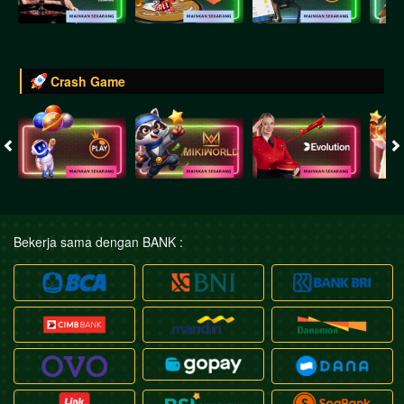
Crash Game
Bekerja sama dengan BANK :