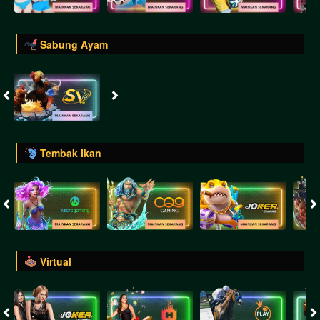
Sabung Ayam
Tembak Ikan
Virtual