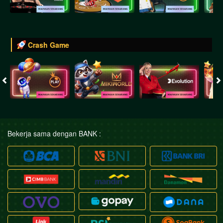
Crash Game
Bekerja sama dengan BANK :