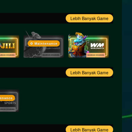
Lebih Banyak Game
⚙ Maintenance
Lebih Banyak Game
tenance
Lebih Banyak Game