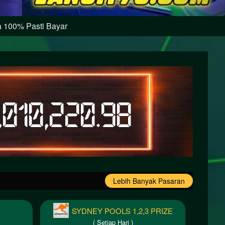
Pasti Bayar
,010,239.03
Lebih Banyak Pasaran
SYDNEY POOLS 1,2,3 PRIZE
( Setiap Hari )