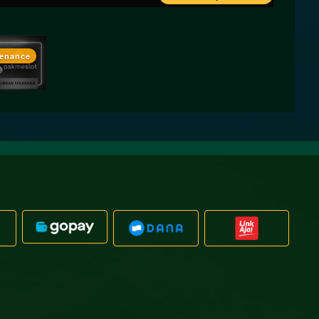
tenance