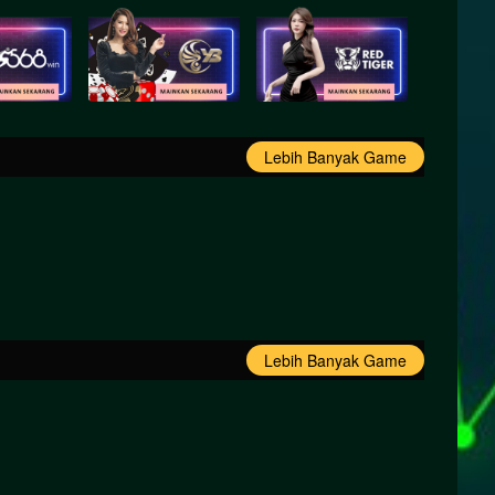
Lebih Banyak Game
Lebih Banyak Game