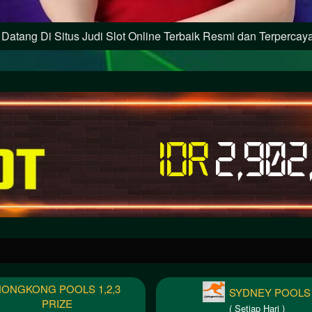
Di Situs Judi Slot Online Terbaik Resmi dan Terpercaya 100% 
IDR
2,902
HONGKONG POOLS 1,2,3
SYDNEY POOLS
PRIZE
( Setiap Hari )