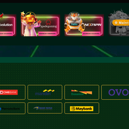
⚙ Main