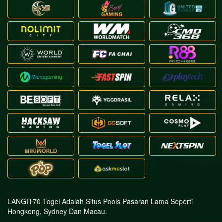
LANGIT70 Togel Adalah Situs Pools Pasaran Lama Seperti
Hongkong, Sydney Dan Macau.