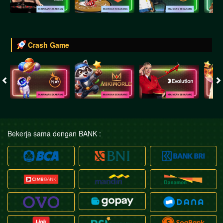
Crash Game
Bekerja sama dengan BANK :