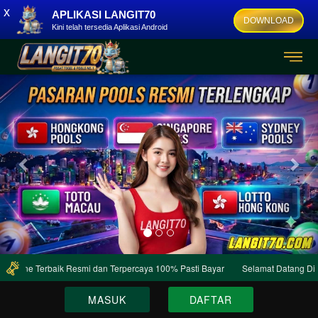
x
APLIKASI LANGIT70
DOWNLOAD
Kini telah tersedia Aplikasi Android
Previous
Nex
 Online Terbaik Resmi dan Terpercaya 100% Pasti Bayar
Selamat Datang Di Sit
MASUK
DAFTAR