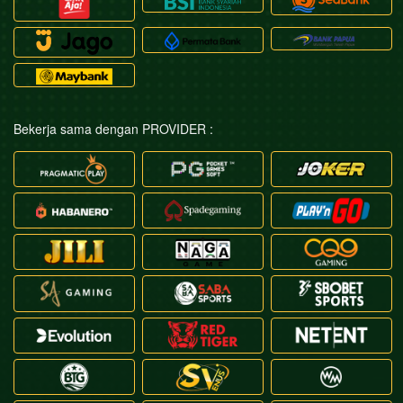
Bekerja sama dengan PROVIDER :