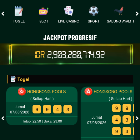
TOGEL
SLOT
LIVE CASINO
SPORT
SABUNG AYAM
TEM
JACKPOT PROGRESIF
IDR
2,903,280,720.26
Togel
HONGKONG POOLS
HONGKONG POOLS 1,2,
( Setiap Hari )
( Setiap Hari )
Jumat
9
9
4
9
9
4
3
07/08/2026
Jumat
4
3
5
Tutup: 22:50 | Buka: 23:00
07/08/2026
9
3
2