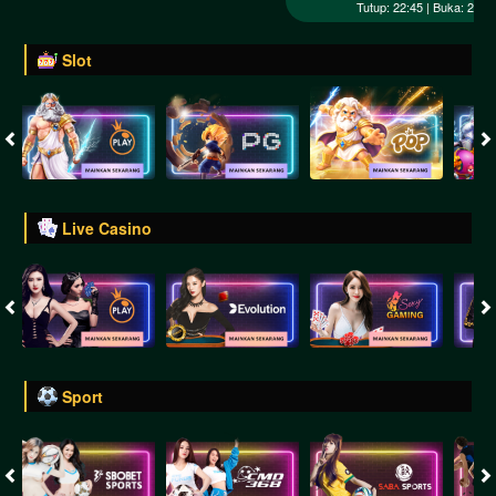
Tutup: 22:45 | Buka: 23:0
Slot
Live Casino
Sport