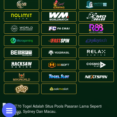
LANGIT70 Togel Adalah Situs Pools Pasaran Lama Seperti
Hongkong, Sydney Dan Macau.