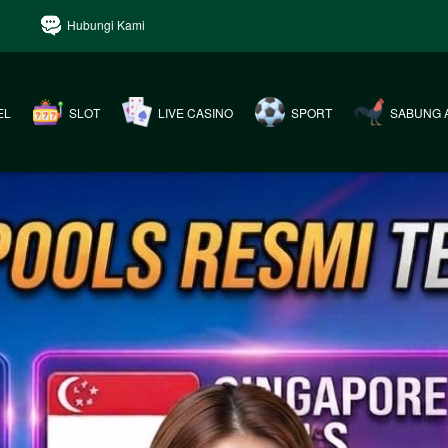
i
Hubungi Kami
EL
SLOT
LIVE CASINO
SPORT
SABUNG 