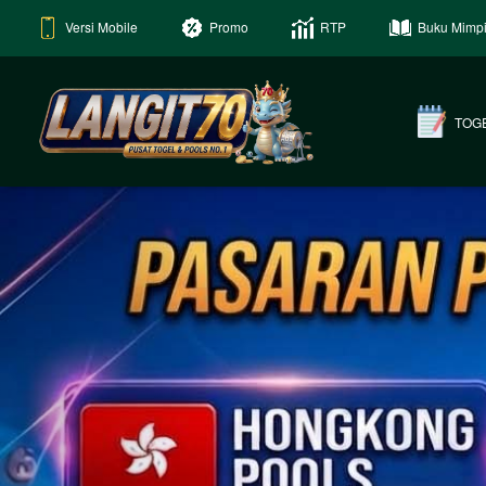
Versi Mobile
Promo
RTP
Buku Mimp
TOG
Previous