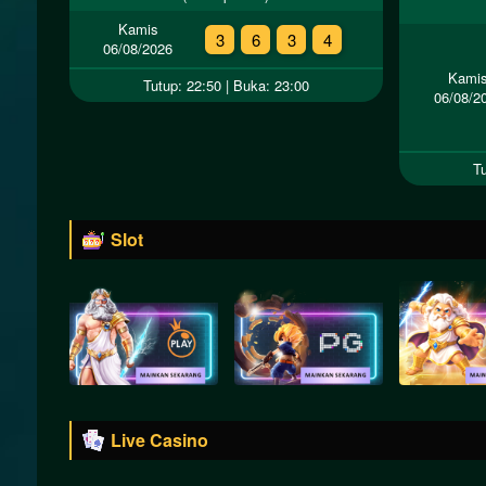
Kamis
3
6
3
4
06/08/2026
Kami
Tutup: 22:50 | Buka: 23:00
06/08/2
Tu
Slot
Live Casino