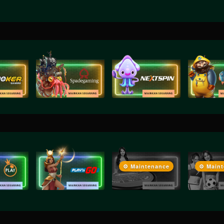
⚙ Maintenance
⚙ Main