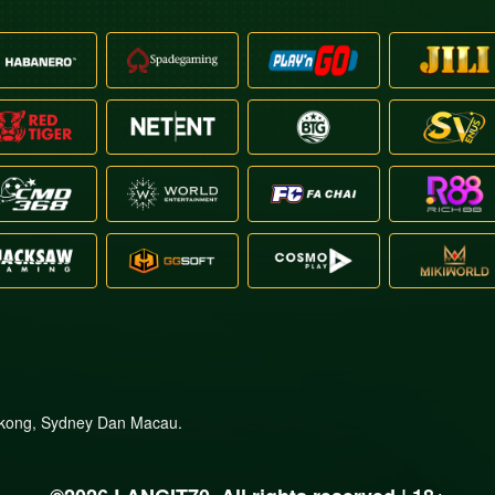
gkong, Sydney Dan Macau.