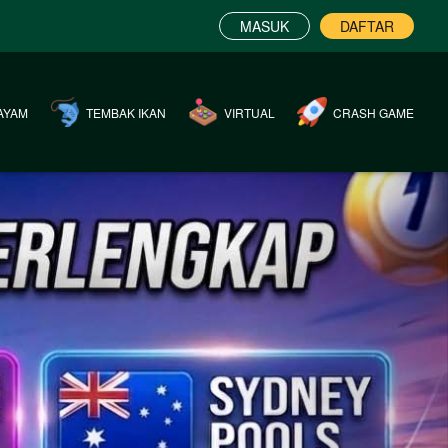
MASUK
DAFTAR
AYAM
TEMBAK IKAN
VIRTUAL
CRASH GAME
Next