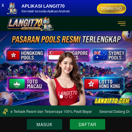
x
APLIKASI LANGIT70
DOWNLOAD
Kini telah tersedia Aplikasi Android
Previous
Nex
Online Terbaik Resmi dan Terpercaya 100% Pasti Bayar
Selamat Datang Di Situ
MASUK
DAFTAR