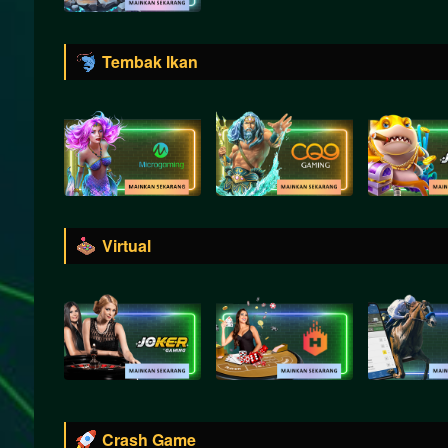
Tembak Ikan
Virtual
Crash Game