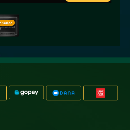
tenance