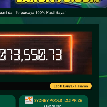
an Terpercaya 100% Pasti Bayar
,073,569.91
Lebih Banyak Pasaran
SYDNEY POOLS 1,2,3 PRIZE
( Setiap Hari )