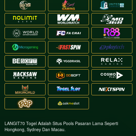
LANGIT70 Togel Adalah Situs Pools Pasaran Lama Seperti
Hongkong, Sydney Dan Macau.