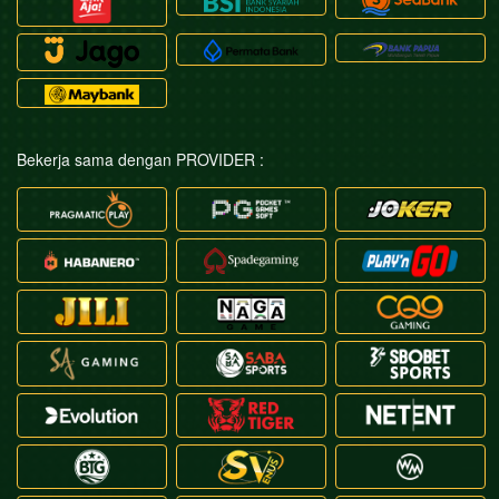
Bekerja sama dengan PROVIDER :