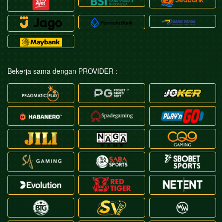
Bekerja sama dengan PROVIDER :