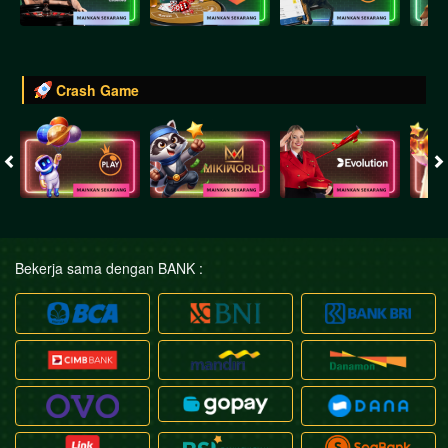
Crash Game
Bekerja sama dengan BANK :