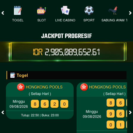
TOGEL
SLOT
LIVE CASINO
SPORT
SABUNG AYAM
TEM
JACKPOT PROGRESIF
IDR
2,905,089,657.41
Togel
HONGKONG POOLS
HONGKONG POOLS 1,2,
( Setiap Hari )
( Setiap Hari )
Minggu
8
6
2
8
6
2
0
09/08/2026
Minggu
9
6
2
Tutup: 22:50 | Buka: 23:00
09/08/2026
0
1
6