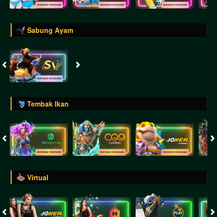
Sabung Ayam
Tembak Ikan
Virtual