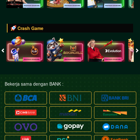
Crash Game
Bekerja sama dengan BANK :