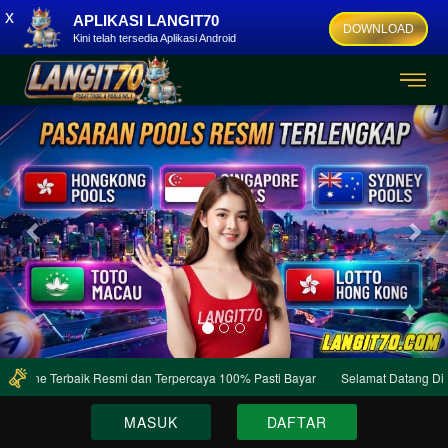
x
APLIKASI LANGIT70
DOWNLOAD
Kini telah tersedia Aplikasi Android
Previous
Nex
 Online Terbaik Resmi dan Terpercaya 100% Pasti Bayar
Selamat Datang Di Sit
MASUK
DAFTAR