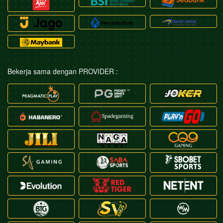
Bekerja sama dengan PROVIDER :